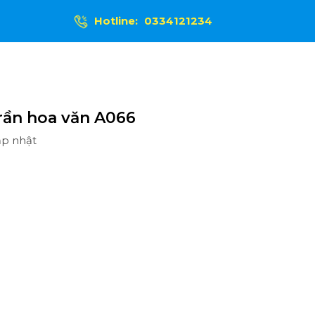
Hotline:
0334121234
rần hoa văn A066
ập nhật
Ệ