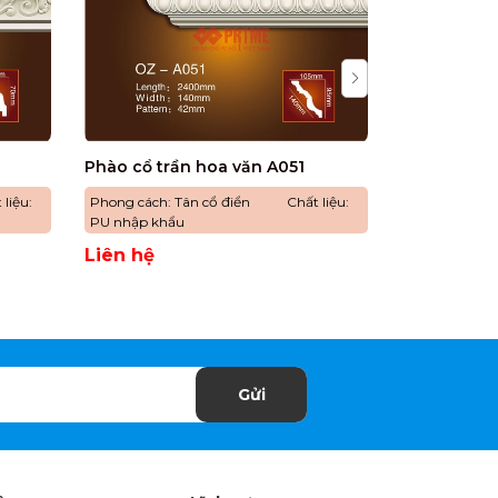
Phào cổ trần hoa văn A051
Phào cổ tr
liệu:
Phong cách: Tân cổ điển Chất liệu:
Phong cách:
PU nhập khẩu
PU nhập khẩ
Liên hệ
Liên hệ
Gửi