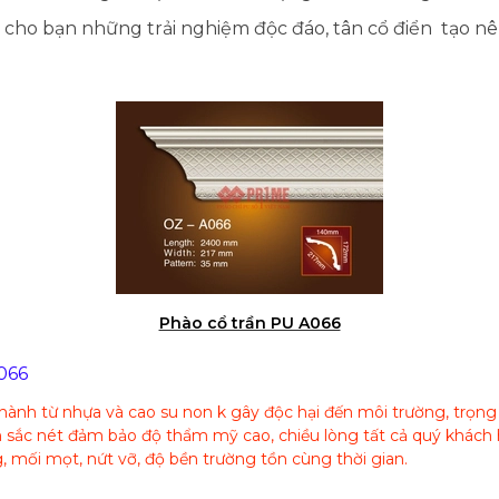
ho bạn những trải nghiệm độc đáo, tân cổ điển tạo n
Phào cổ trần PU A066
066
 thành từ nhựa và cao su non k gây độc hại đến môi trường, trọn
 sắc nét đảm bảo độ thẩm mỹ cao, chiều lòng tất cả quý khách h
 mối mọt, nứt vỡ, độ bền trường tồn cùng thời gian.