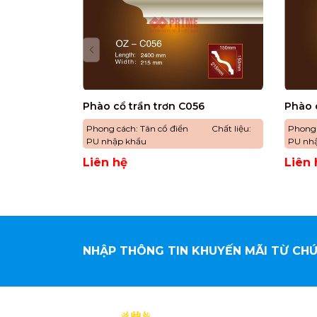
Phào cổ trần trơn C056
Phào 
Phong cách: Tân cổ điển Chất liệu:
Phong
PU nhập khẩu
PU nh
Liên hệ
Liên 
NHẬP THÔNG TIN KHUYẾN MÃI TỪ CHÚ