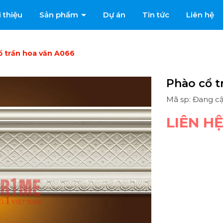
i thiệu
Sản phẩm
Dự án
Tin tức
Liên hệ
ổ trần hoa văn A066
Phào cổ t
Mã sp: Đang c
LIÊN H