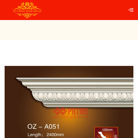
Trang chủ
PHÀO CỔ TRẦN PU
Phào cổ trần hoa
văn A051