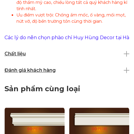
độ thẩm mỹ cao, chiều lòng tất cả quý khách hàng kĩ
tính nhất.
Ưu điểm vượt trội: Chống ẩm mốc, ố vàng, mối mọt,
nứt vỡ, độ bền trường tồn cùng thời gian.
Các lý do nên chọn phào chỉ Huy Hùng Decor tại Hà
Nội
Chất liệu
Chất lượng sản phẩm: phào chỉ Huy Hùng Decor cam
kết cung cấp sản phẩm chất lượng nhất đến cho
Đánh giá khách hàng
khách hàng của mình
Giá cả cạnh tranh: Chúng tôi luôn tự tin là đơn vị
mang đến cho quý khách hàng giá thành tốt nhất
Sản phẩm cùng loại
trên thị trường hiện nay
Dịch vụ chăm sóc khách hàng: Với đội ngũ tư vấn
thiết kế chuyên nghiệp tận tình, đội ngũ thợ thi công
hơn 10 năm kinh nghiệm trong nghề, chúng tôi sẽ
luôn có những giải pháp tối ưu, đem lại sản phẩm nội
thất thẩm mỹ nhất đáp ứng nhu cầu của khách hàng.
Bảo hành: 24 tháng.