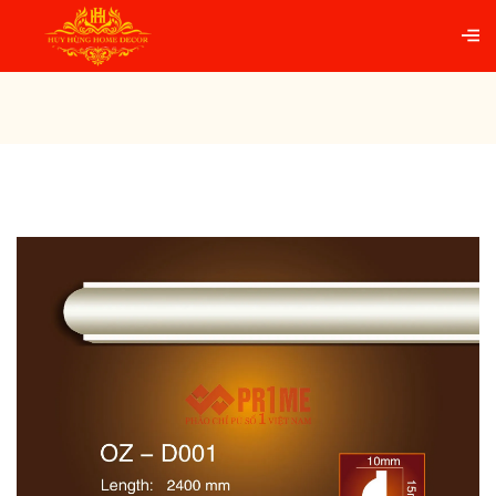
Trang chủ
PHÀO CHỈ TƯỜNG PU
Phào chỉ tường
D001