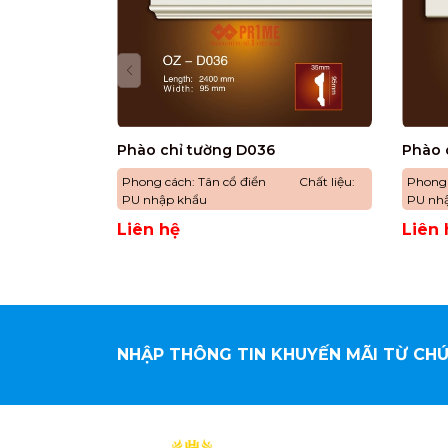
Phào chỉ tường D036
Phào 
Phong cách: Tân cổ điển Chất liệu:
Phong
PU nhập khẩu
PU nh
Liên hệ
Liên 
NHẬP THÔNG TIN KHUYẾN MÃI TỪ CHÚ