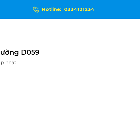
Hotline:
0334121234
tường D059
ập nhật
Ệ