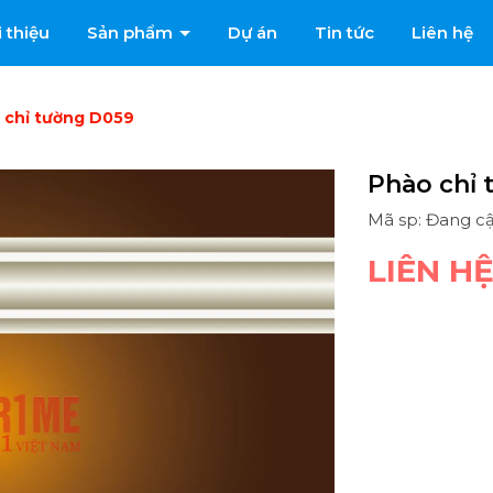
i thiệu
Sản phẩm
Dự án
Tin tức
Liên hệ
 chỉ tường D059
Phào chỉ 
Mã sp: Đang c
LIÊN H