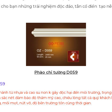
ho bạn những trải nghiệm độc đáo, tân cổ điển tạo n
Phào chỉ tường D059
059
 thành từ nhựa và cao su non k gây độc hại đến môi trường, trọn
 sắc nét đảm bảo độ thẩm mỹ cao, chiều lòng tất cả quý khách h
 mối mọt, nứt vỡ, độ bền trường tồn cùng thời gian.