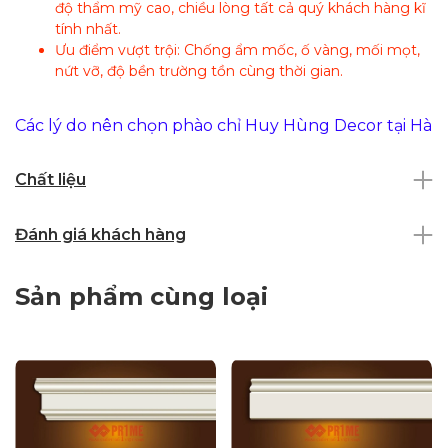
độ thẩm mỹ cao, chiều lòng tất cả quý khách hàng kĩ
tính nhất.
Ưu điểm vượt trội: Chống ẩm mốc, ố vàng, mối mọt,
nứt vỡ, độ bền trường tồn cùng thời gian.
Các lý do nên chọn phào chỉ Huy Hùng Decor tại Hà
Nội
Chất liệu
Chất lượng sản phẩm: phào chỉ Huy Hùng Decor cam
kết cung cấp sản phẩm chất lượng nhất đến cho
Đánh giá khách hàng
khách hàng của mình
Giá cả cạnh tranh: Chúng tôi luôn tự tin là đơn vị
mang đến cho quý khách hàng giá thành tốt nhất
Sản phẩm cùng loại
trên thị trường hiện nay
Dịch vụ chăm sóc khách hàng: Với đội ngũ tư vấn
thiết kế chuyên nghiệp tận tình, đội ngũ thợ thi công
hơn 10 năm kinh nghiệm trong nghề, chúng tôi sẽ
luôn có những giải pháp tối ưu, đem lại sản phẩm nội
thất thẩm mỹ nhất đáp ứng nhu cầu của khách hàng.
Bảo hành: 24 tháng.