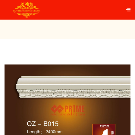
Trang chủ
PHÀO CHỈ TƯỜNG PU
Phào chỉ tường
B015