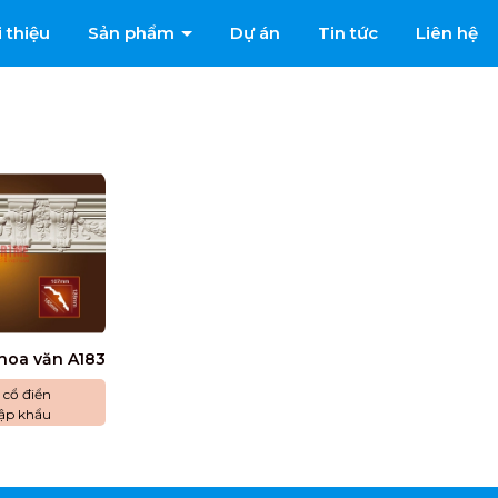
i thiệu
Sản phẩm
Dự án
Tin tức
Liên hệ
hoa văn A183
Tân cổ điển
hập khẩu